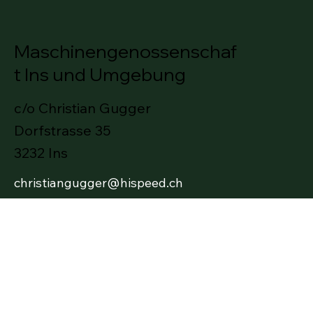
Maschinengenossenschaf
t Ins und Umgebung
c/o Christian Gugger
Dorfstrasse 35
3232 Ins
christiangugger@hispeed.ch
079 582 31 71
Impressum
Datenschutz